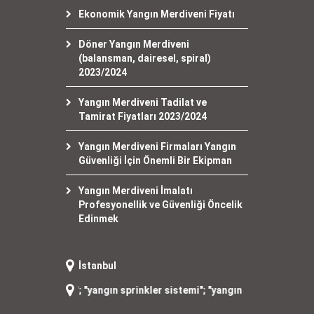
Ekonomik Yangın Merdiveni Fiyatı
Döner Yangın Merdiveni
(balansman, dairesel, spiral)
2023/2024
Yangın Merdiveni Tadilat ve
Tamirat Fiyatları 2023/2024
Yangın Merdiveni Firmaları Yangın
Güvenliği İçin Önemli Bir Ekipman
Yangın Merdiveni İmalatı
Profesyonellik ve Güvenliği Öncelik
Edinmek
İstanbul
kapısı
"; "
yangın sprinkler sistemi
"; "
yangın dolabı satışı
"; "
yangın tü