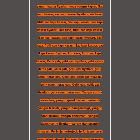
yangın kapısı fiyatları
,
ucuz yangın kapısı
,
Sac
kapı kasası
,
sac kapı kasası fiyatları
,
kör kasa
,
fitilli sac kapı kasası
,
Sac kapı kasası
,
sac kapı
kasası fiyatları
,
kör kasa
,
fitilli sac kapı kasası
,
Sac kapı kasası
,
sac kapı kasası fiyatları
,
kör
kasa
,
fitilli sac kapı kasası
,
Sac kapı kasası
,
sac
kapı kasası fiyatları
,
kör kasa
,
fitilli sac kapı
kasası
,
Çelik çatı
,
çelik çatı fiyatları
,
çelik çatıcı
,
teras çatı
,
Çelik çatı
,
çelik çatı fiyatları
,
çelik
çatıcı
,
teras çatı
,
Çelik çatı
,
çelik çatı fiyatları
,
çelik çatıcı
,
teras çatı
,
Çelik çatı
,
çelik çatı
fiyatları
,
çelik çatıcı
,
teras çatı
,
Yangın sprink
sistemleri
,
yangın sprink tesisatı
,
mekanik
yangın tesisatı
,
yangın danışmanlığı
,
yangın
danışmanlık
,
yangın danışmanı
,
yangın
danışmanlık fiyatları
,
yangın danışmanlık
firmaları
,
Ferforje
,
ferforjeci
,
ferforje pencere
,
demir işleri
,
demir doğrama
,
demir doğramacı
,