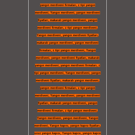
yangın merdiveni firmaları
,
z tipi yangın
merdiveni
,
Yangın merdiveni
,
yangın merdiveni
fiyatları
,
makaralı yangın merdiveni
,
yangın
merdiveni firmaları
,
z tipi yangın merdiveni
,
Yangın merdiveni
,
yangın merdiveni fiyatları
,
makaralı yangın merdiveni
,
yangın merdiveni
firmaları
,
z tipi yangın merdiveni
,
Yangın
merdiveni
,
yangın merdiveni fiyatları
,
makaralı
yangın merdiveni
,
yangın merdiveni firmaları
,
z
tipi yangın merdiveni
,
Yangın merdiveni
,
yangın
merdiveni fiyatları
,
makaralı yangın merdiveni
,
yangın merdiveni firmaları
,
z tipi yangın
merdiveni
,
Yangın merdiveni
,
yangın merdiveni
fiyatları
,
makaralı yangın merdiveni
,
yangın
merdiveni firmaları
,
z tipi yangın merdiveni
,
Yangın merdiveni
,
yangın merdiveni
,
Yangın
merdiveni
,
Yangın kapısı
,
yangın kapısı fiyatları
,
ucuz yangın kapısı
,
Yangın kapısı
,
yangın kapısı