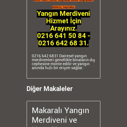
demir işleri
,
demir doğrama
,
demir doğramacı
,
demirci
,
kaynakçı
,
Yangın Merdiveni
Hizmet İçin
Arayınız.
0216 641 50 84 -
0216 642 68 31.
0216 642 6831
Dairesel yangın
merdivenleri
genellikle binaların dış
cephesine monte edilir ve yangın
anında hızlı bir erişim sağlar.
Diğer Makaleler
Makaralı Yangın
Merdiveni ve