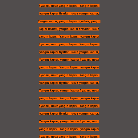
fiyatları
,
ucuz yangın kapısı
,
Yangın kapısı
,
yangın kapısı fiyatları
,
ucuz yangın kapısı
,
Yangın kapısı
,
yangın kapısı fiyatları
,
yangın
kapısı imalatı
,
yangın kapısı firmaları
,
ucuz
yangın kapısı
,
Yangın kapısı
,
yangın kapısı
fiyatları
,
ucuz yangın kapısı
,
Yangın kapısı
,
yangın kapısı fiyatları
,
ucuz yangın kapısı
,
Yangın kapısı
,
yangın kapısı fiyatları
,
ucuz
yangın kapısı
,
Yangın kapısı
,
yangın kapısı
fiyatları
,
ucuz yangın kapısı
,
Yangın kapısı
,
yangın kapısı fiyatları
,
ucuz yangın kapısı
,
Yangın kapısı
,
yangın kapısı fiyatları
,
ucuz
yangın kapısı
,
Yangın kapısı
,
yangın kapısı
fiyatları
,
ucuz yangın kapısı
,
Yangın kapısı
,
yangın kapısı fiyatları
,
ucuz yangın kapısı
,
Yangın kapısı
,
yangın kapısı fiyatları
,
ucuz
yangın kapısı
,
Yangın kapısı
,
yangın kapısı
fiyatları
,
ucuz yangın kapısı
,
Yangın kapısı
,