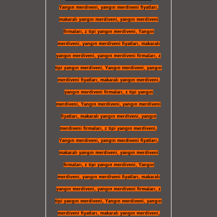
Yangın merdiveni
,
yangın merdiveni fiyatları
,
makaralı yangın merdiveni
,
yangın merdiveni
firmaları
,
z tipi yangın merdiveni
,
Yangın
merdiveni
,
yangın merdiveni fiyatları
,
makaralı
yangın merdiveni
,
yangın merdiveni firmaları
,
z
tipi yangın merdiveni
,
Yangın merdiveni
,
yangın
merdiveni fiyatları
,
makaralı yangın merdiveni
,
yangın merdiveni firmaları
,
z tipi yangın
merdiveni
,
Yangın merdiveni
,
yangın merdiveni
fiyatları
,
makaralı yangın merdiveni
,
yangın
merdiveni firmaları
,
z tipi yangın merdiveni
,
Yangın merdiveni
,
yangın merdiveni fiyatları
,
makaralı yangın merdiveni
,
yangın merdiveni
firmaları
,
z tipi yangın merdiveni
,
Yangın
merdiveni
,
yangın merdiveni fiyatları
,
makaralı
yangın merdiveni
,
yangın merdiveni firmaları
,
z
tipi yangın merdiveni
,
Yangın merdiveni
,
yangın
merdiveni fiyatları
,
makaralı yangın merdiveni
,