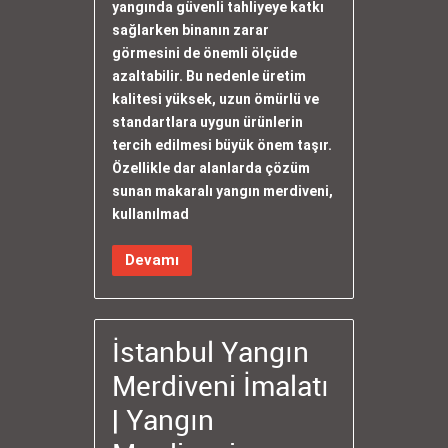
yangında güvenli tahliyeye katkı
sağlarken binanın zarar
görmesini de önemli ölçüde
azaltabilir. Bu nedenle üretim
kalitesi yüksek, uzun ömürlü ve
standartlara uygun ürünlerin
tercih edilmesi büyük önem taşır.
Özellikle dar alanlarda çözüm
sunan makaralı yangın merdiveni,
kullanılmad
Devamı
İstanbul Yangın
Merdiveni İmalatı
| Yangın