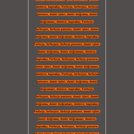
demirci
,
kaynakçı
,
Ferforje
,
ferforjeci
,
ferforje
pencere
,
demir işleri
,
demir doğrama
,
demir
doğramacı
,
demirci
,
kaynakçı
,
Ferforje
,
ferforjeci
,
ferforje pencere
,
demir işleri
,
demir
doğrama
,
demir doğramacı
,
demirci
,
kaynakçı
,
Ferforje
,
ferforjeci
,
ferforje pencere
,
demir işleri
,
demir doğrama
,
demir doğramacı
,
demirci
,
kaynakçı
,
Ferforje
,
ferforjeci
,
ferforje pencere
,
demir işleri
,
demir doğrama
,
demir doğramacı
,
demirci
,
kaynakçı
,
Ferforje
,
ferforjeci
,
ferforje
pencere
,
demir işleri
,
demir doğrama
,
demir
doğramacı
,
demirci
,
kaynakçı
,
Ferforje
,
ferforjeci
,
ferforje pencere
,
demir işleri
,
demir
doğrama
,
demir doğramacı
,
demirci
,
kaynakçı
,
Ferforje
,
ferforjeci
,
ferforje pencere
,
demir işleri
,
demir doğrama
,
demir doğramacı
,
demirci
,
kaynakçı
,
Ferforje
,
ferforjeci
,
ferforje pencere
,