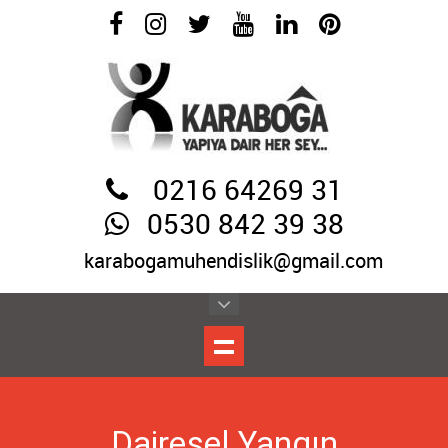
0216 64269 31
0530 842 39 38
karabogamuhendislik@gmail.com
Dairesel Yangın