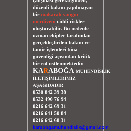
çalışması gerektiğinden,
düzenli bakım yapılmayan
bir
makaralı yangın
merdiveni
ciddi riskler
oluşturabilir. Bu nedenle
uzman ekipler tarafından
gerçekleştirilen bakım ve
tamir işlemleri bina
güvenliği açısından kritik
bir rol üstlenmektedir.
KA
R
ABOĞA
MÜHENDİSLİK
İLETİŞİMLERİMİZ
AŞAĞIDADIR
0530 842 39 38
0532 490 76 94
0216 642 69 31
0216 641 50 84
0216 642 68 31
karabogamuhendislik@gmail.com