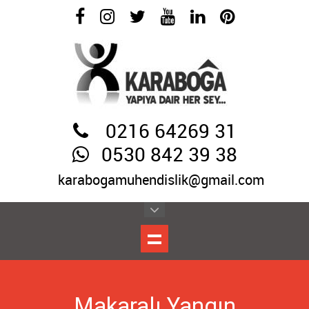
0216 64269 31
0530 842 39 38
karabogamuhendislik@gmail.com
Makaralı Yangın