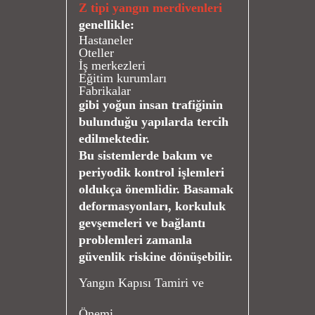
Z tipi yangın merdivenleri
genellikle:
Hastaneler
Oteller
İş merkezleri
Eğitim kurumları
Fabrikalar
gibi yoğun insan trafiğinin
bulunduğu yapılarda tercih
edilmektedir.
Bu sistemlerde bakım ve
periyodik kontrol işlemleri
oldukça önemlidir. Basamak
deformasyonları, korkuluk
gevşemeleri ve bağlantı
problemleri zamanla
güvenlik riskine dönüşebilir.
Yangın Kapısı Tamiri ve
Önemi