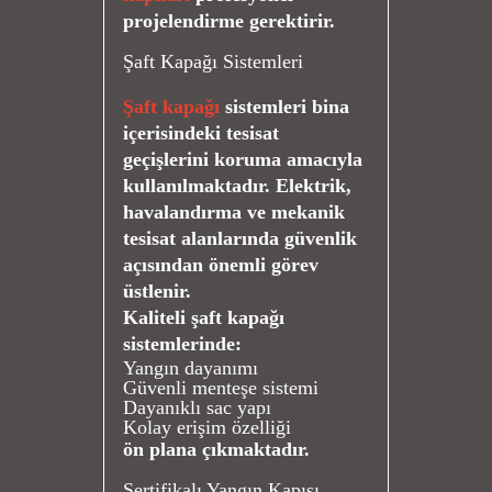
projelendirme gerektirir.
Şaft Kapağı Sistemleri
Şaft kapağı
sistemleri bina
içerisindeki tesisat
geçişlerini koruma amacıyla
kullanılmaktadır. Elektrik,
havalandırma ve mekanik
tesisat alanlarında güvenlik
açısından önemli görev
üstlenir.
Kaliteli şaft kapağı
sistemlerinde:
Yangın dayanımı
Güvenli menteşe sistemi
Dayanıklı sac yapı
Kolay erişim özelliği
ön plana çıkmaktadır.
Sertifikalı Yangın Kapısı