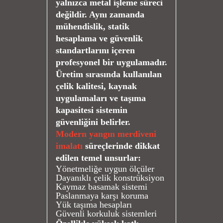
yalnızca metal işleme süreci
değildir. Aynı zamanda
mühendislik, statik
hesaplama ve güvenlik
standartlarını içeren
profesyonel bir uygulamadır.
Üretim sırasında kullanılan
çelik kalitesi, kaynak
uygulamaları ve taşıma
kapasitesi sistemin
güvenliğini belirler.
Modern yangın merdiveni
imalatı
süreçlerinde dikkat
edilen temel unsurlar:
Yönetmeliğe uygun ölçüler
Dayanıklı çelik konstrüksiyon
Kaymaz basamak sistemi
Paslanmaya karşı koruma
Yük taşıma hesapları
Güvenli korkuluk sistemleri