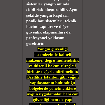
sistemler yangın anında
ciddi risk oluşturabilir. Aynı
şekilde yangın kapıları,
panik bar sistemleri, teknik
hacim kapıları ve diğer
güvenlik ekipmanları da
profesyonel yaklaşım
gerektirir.
Yangın güvenliği
sistemlerinde kaliteli
malzeme, doğru mühendislik
ve düzenli bakım süreçleri
birlikte değerlendirilmelidir.
Özellikle İstanbul gibi yoğun
yapılaşmanın bulunduğu
bölgelerde yönetmeliklere
uygun uygulamalar hem can
güvenliği hem de yapı