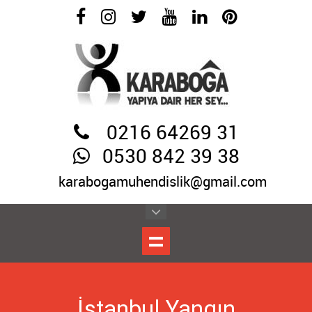
0216 64269 31
0530 842 39 38
karabogamuhendislik@gmail.com
İstanbul Yangın