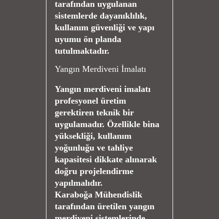
tarafından uygulanan
sistemlerde dayanıklılık,
kullanım güvenliği ve yapı
uyumu ön planda
tutulmaktadır.
Yangın Merdiveni İmalatı
Yangın merdiveni imalatı
profesyonel üretim
gerektiren teknik bir
uygulamadır. Özellikle bina
yüksekliği, kullanım
yoğunluğu ve tahliye
kapasitesi dikkate alınarak
doğru projelendirme
yapılmalıdır.
Karaboğa Mühendislik
tarafından üretilen yangın
merdiveni sistemlerinde