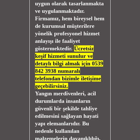
uygun olarak tasarlanmakta
ve uygulanmaktadır.
Firmamız, hem bireysel hem
de kurumsal müşterilere
yönelik profesyonel hizmet
anlayışı ile faaliyet
göstermektedir.
Ücretsiz
keşif hizmeti sunulur ve
detaylı bilgi almak için 0539
842 3938 numaralı
telefondan bizimle iletişime
geçebilirsiniz.
Yangın merdivenleri, acil
durumlarda insanların
güvenli bir şekilde tahliye
edilmesini sağlayan hayati
yapı elemanlarıdır. Bu
nedenle kullanılan
malzemelerin dayanıklılığı,