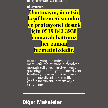
oluşturmanıza destek
oluyoruz.
Unutmayın, ücretsiz
keşif hizmeti sunulur
ve profesyonel destek
için 0539 842 3938
numaralı hattımız
her zaman
hizmetinizdedir.
İstanbul yangın merdiveni
yangın
merdiveni imalatı
yangın merdiveni
montajı
acil çıkış merdiveni
yangın
güvenliği İstanbul
yangın merdiveni
fiyatları
yangın merdiveni firması
yangın merdiveni bakım
çelik
yangın merdiveni
ücretsiz keşif
yangın mer
Diğer Makaleler