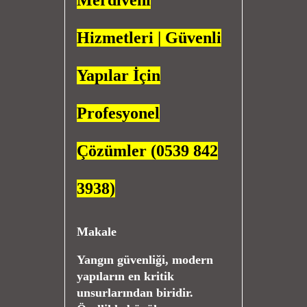
Merdiveni
Hizmetleri | Güvenli
Yapılar İçin
Profesyonel
Çözümler (0539 842
3938)
Makale
Yangın güvenliği, modern
yapıların en kritik
unsurlarından biridir.